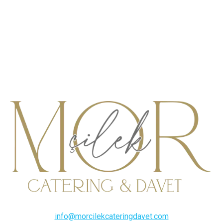
info@morcilekcateringdavet.com