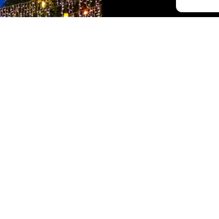
Cater
Mor Çilek Cater
Bursa iş yerler
Organizasyon –
Yemek Servisler
ihtiyacını dikk
ekibimizin titiz
İNCELE