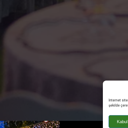
İnternet sit
şekilde çere
Kabul